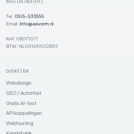
8651 DA IJlst (Frl.)
Tel.
0515-533555
Email:
info@axivorm.nl
KvK: 08071071
BTW: NL001692012B92
DIENSTEN
Webdesign
SEO / Autoriteit
Gratis AI-test
API koppelingen
Webhosting
Kennisbank