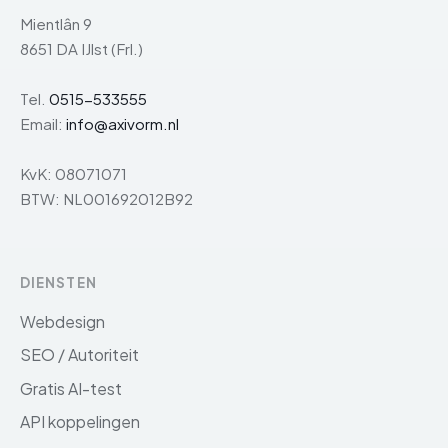
Mientlân 9
8651 DA IJlst (Frl.)
Tel.
0515-533555
Email:
info@axivorm.nl
KvK: 08071071
BTW: NL001692012B92
DIENSTEN
Webdesign
SEO / Autoriteit
Gratis AI-test
API koppelingen