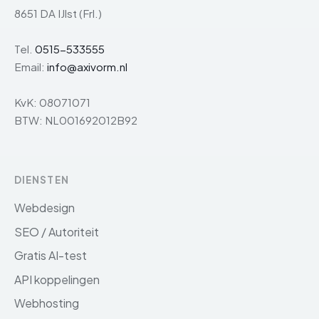
8651 DA IJlst (Frl.)
Tel.
0515-533555
Email:
info@axivorm.nl
KvK: 08071071
BTW: NL001692012B92
DIENSTEN
Webdesign
SEO / Autoriteit
Gratis AI-test
API koppelingen
Webhosting