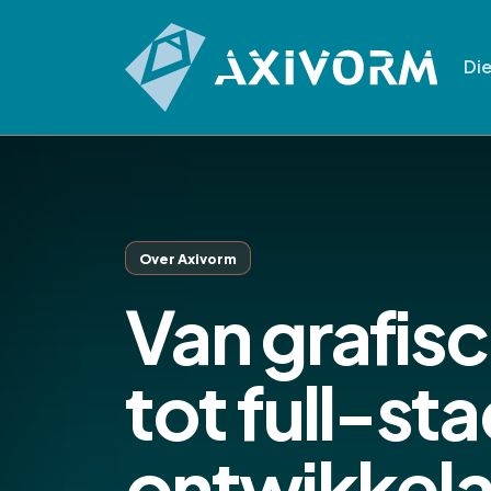
Di
Over Axivorm
Van grafis
tot full-st
ontwikkela