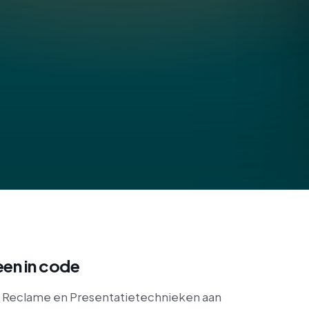
een in code
ng Reclame en Presentatietechnieken aan