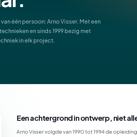
k van één persoon: Arno Visser. Met een
technieken en sinds 1999 bezig met
hniek in elk project.
Een achtergrond in ontwerp, niet all
Arno Visser volgde van 1990 tot 1994 de opleidi