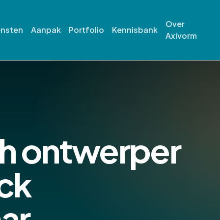
Over
ensten
Aanpak
Portfolio
Kennisbank
Axivorm
ch ontwerper
ack
ar.