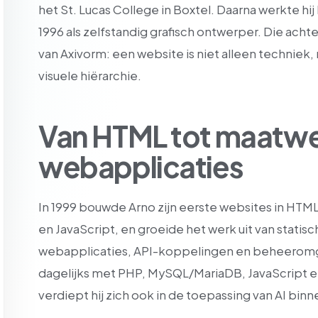
het St. Lucas College in Boxtel. Daarna werkte hij
1996 als zelfstandig grafisch ontwerper. Die achte
van Axivorm: een website is niet alleen techniek
visuele hiërarchie.
Van HTML tot maatw
webapplicaties
In 1999 bouwde Arno zijn eerste websites in HTM
en JavaScript, en groeide het werk uit van stat
webapplicaties, API-koppelingen en beheeromge
dagelijks met PHP, MySQL/MariaDB, JavaScript 
verdiept hij zich ook in de toepassing van AI bi