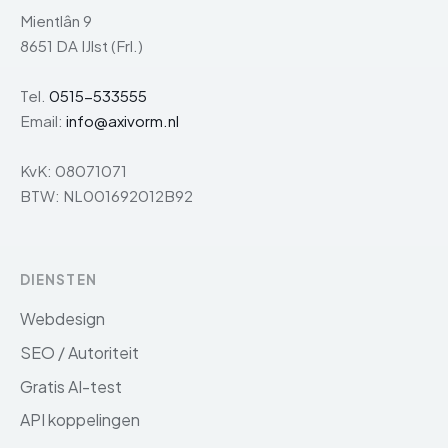
Mientlân 9
8651 DA IJlst (Frl.)
Tel.
0515-533555
Email:
info@axivorm.nl
KvK: 08071071
BTW: NL001692012B92
DIENSTEN
Webdesign
SEO / Autoriteit
Gratis AI-test
API koppelingen