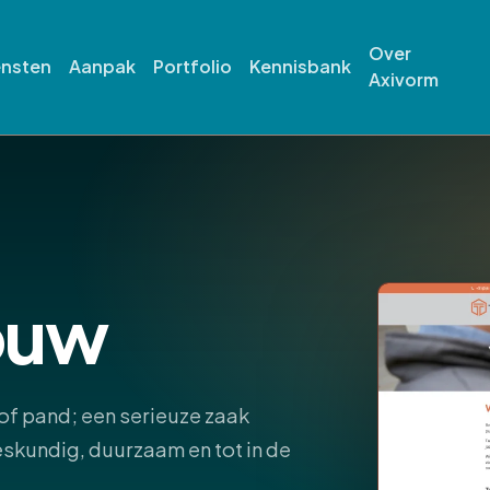
Over
ensten
Aanpak
Portfolio
Kennisbank
Axivorm
ouw
f pand; een serieuze zaak
deskundig, duurzaam en tot in de