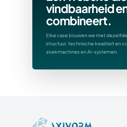
vindbaarheid e
combineert.
Elke case bouwen we met dezelfde b
structuur, technische kwaliteit en c
zoekmachines en AI-systemen.