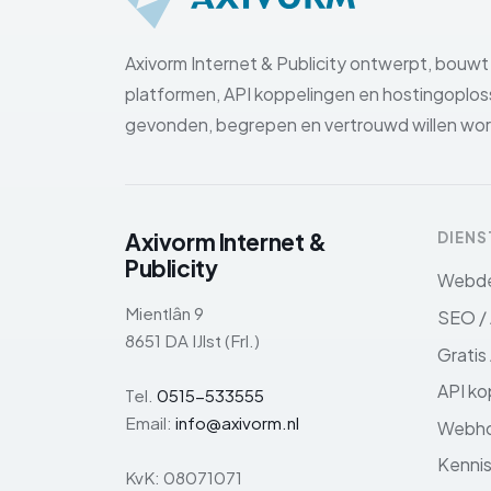
Axivorm Internet & Publicity ontwerpt, bouw
platformen, API koppelingen en hostingoploss
gevonden, begrepen en vertrouwd willen wo
Axivorm Internet &
DIENS
Publicity
Webde
Mientlân 9
SEO / 
8651 DA IJlst (Frl.)
Gratis
API ko
Tel.
0515-533555
Email:
info@axivorm.nl
Webho
Kenni
KvK: 08071071