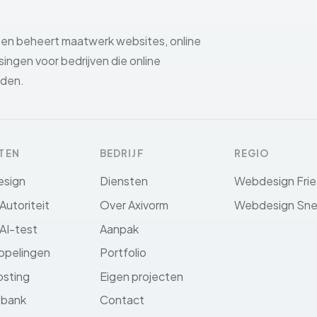
t en beheert maatwerk websites, online
ingen voor bedrijven die online
rden.
TEN
BEDRIJF
REGIO
sign
Diensten
Webdesign Frie
Autoriteit
Over Axivorm
Webdesign Sn
 AI-test
Aanpak
ppelingen
Portfolio
sting
Eigen projecten
sbank
Contact